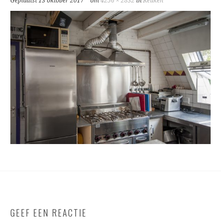
Geplaatst
13 oktober 2017
om
4256 × 2832
in
Keuken
GEEF EEN REACTIE